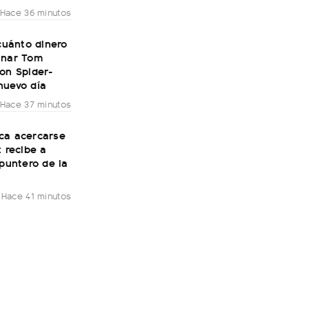
Hace 36 minutos
 cuánto dinero
anar Tom
on Spider-
nuevo día
Hace 37 minutos
ca acercarse
: recibe a
 puntero de la
Hace 41 minutos