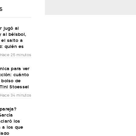
S
r jugó al
 al béisbol,
 el salto a
d: quién es
Hace 25 minutos
nica para ver
cción: cuánto
 bolso de
Tini Stoessel
Hace 34 minutos
pareja?
García
claró los
 a los que
lado