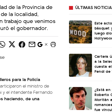
dad de la Provincia de
ÚLTIMAS NOTICIA
de la localidad,
un trabajo que venimos
Este acto
guró el gobernador.
básquet y
luego dio
Hollywoo
Cartera ú
a la Sele
cuesta el
Fendi de 
eros para la Policía
rticiparon el ministro de
¿Está en 
ni y el intendente Fernando
Roberto 
os haciendo, de una
Moritán a
romances
fue vincu