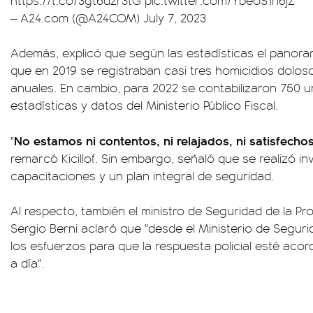
https://t.co/3gt6dzr3tG
pic.twitter.com/YbeoS1n6jZ
— A24.com (@A24COM)
July 7, 2023
Además, explicó que según las estadísticas el panor
que en 2019 se registraban casi tres homicidios doloso
anuales. En cambio, para 2022 se contabilizaron 750 u
estadísticas y datos del Ministerio Público Fiscal.
No estamos ni contentos, ni relajados, ni satisfech
"
remarcó Kicillof. Sin embargo, señaló que se realizó i
capacitaciones y un plan integral de seguridad.
Al respecto, también el ministro de Seguridad de la Pr
Sergio Berni aclaró que "desde el Ministerio de Segu
los esfuerzos para que la respuesta policial esté acor
a día".