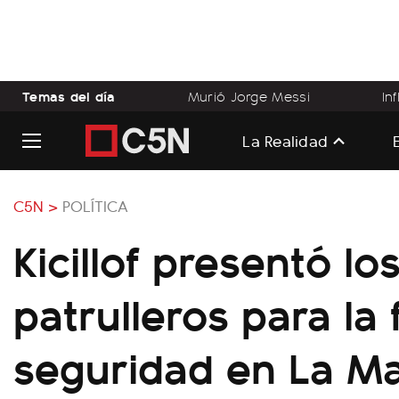
Temas del día
Murió Jorge Messi
In
La Realidad
C5N >
POLÍTICA
Kicillof presentó l
patrulleros para la
seguridad en La M