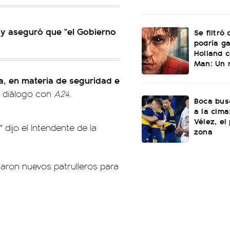
o y aseguró que "el Gobierno
Se filtró
podría g
Holland c
Man: Un 
a, en materia de seguridad e
en diálogo con
A24
.
Boca bus
a la cima
Vélez, el
dijo el Intendente de la
zona
ntaron nuevos patrulleros para