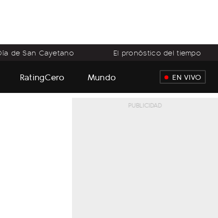
Día de San Cayetano
El pronóstico del tiempo
RatingCero
Mundo
EN VIVO