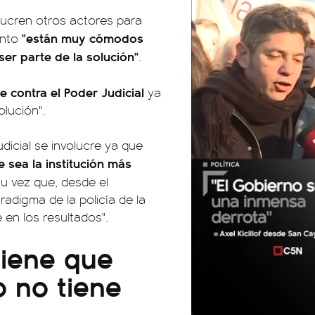
olucren otros actores para
"están muy cómodos
ento
ser parte de la solución"
.
 contra el Poder Judicial
ya
lución".
icial se involucre ya que
 sea la institución más
su vez que, desde el
adigma de la policía de la
 en los resultados".
 tiene que
 no tiene
01:05
01:29