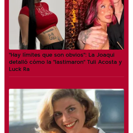
"Hay límites que son obvios": La Joaqui
detalló cómo la "lastimaron" Tuli Acosta y
Luck Ra