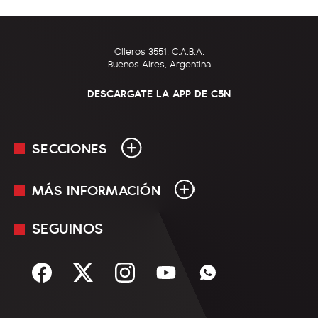
Olleros 3551, C.A.B.A.
Buenos Aires, Argentina
DESCARGATE LA APP DE C5N
SECCIONES
MÁS INFORMACIÓN
En Vivo
Minuto Uno
SEGUINOS
Mediakit
Política
Términos y condiciones
Sociedad
Rss
Economía