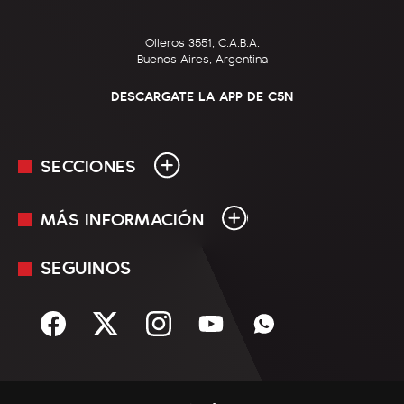
Olleros 3551, C.A.B.A.
Buenos Aires, Argentina
DESCARGATE LA APP DE C5N
SECCIONES
MÁS INFORMACIÓN
En Vivo
Minuto Uno
SEGUINOS
Mediakit
Política
Términos y condiciones
Sociedad
Rss
Economía
Enfoque