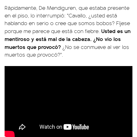
Rápidamente, De Mendiguren, que estaba presente
en el piso, lo interrumpió: "Cavallo, ¿usted está
hablando en serio o cree que somos bobos? Fíjese
Usted es un
porque me parece que está con fiebre.
mentiroso y está mal de la cabeza. ¿No vio los
muertos que provocó?
¿No se conmueve al ver los
muertos que provocó?".