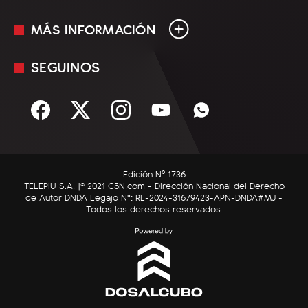
MÁS INFORMACIÓN
En Vivo
Minuto Uno
SEGUINOS
Mediakit
Política
Términos y condiciones
Sociedad
Rss
Economía
Enfoque
Edición Nº 1736
C5N Autos
TELEPIU S.A. |© 2021 C5N.com - Dirección Nacional del Derecho
de Autor DNDA Legajo N°: RL-2024-31679423-APN-DNDA#MJ -
RatingCero
Todos los derechos reservados.
Deportes
Lifestyle
Astrología
Tecnología