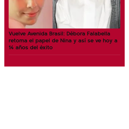
Vuelve Avenida Brasil: Débora Falabella
retoma el papel de Nina y así se ve hoy a
14 años del éxito