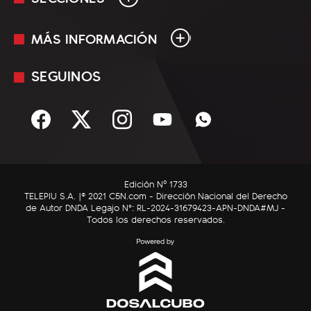
MÁS INFORMACIÓN
En Vivo
Minuto Uno
SEGUINOS
Mediakit
Política
Términos y condiciones
Sociedad
Rss
Economía
Enfoque
Edición Nº 1733
C5N Autos
TELEPIU S.A. |© 2021 C5N.com - Dirección Nacional del Derecho
de Autor DNDA Legajo N°: RL-2024-31679423-APN-DNDA#MJ -
RatingCero
Todos los derechos reservados.
Deportes
Lifestyle
Astrología