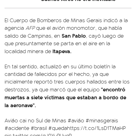
El Cuerpo de Bomberos de Minas Gerais indicó a la
agencia
AFP
que el avión monomotor, que había
San Pablo
salido de Campinas, en
, cayó luego de
que presuntamente se parta en el aire en la
Itapeva.
localidad minera de
En tal sentido, actualizó en su último boletín la
cantidad de fallecidos por el hecho, ya que
inicialmente reportó tres cuerpos hallados entre los
"encontró
destrozos, ya que marcó que el equipo
muertas a siete víctimas que estaban a bordo de
la aeronave".
Avião cai no Sul de Minas
#avião
#minasgerais
#acidente
#brasil
#queda
https://t.co/1LsD1TMaHP
pic.twitter.com/gJ0YuPUyqP