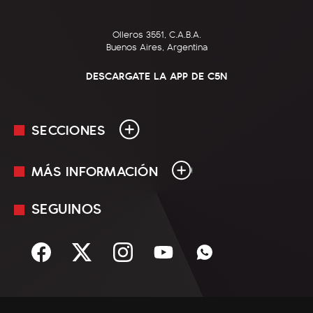
Olleros 3551, C.A.B.A.
Buenos Aires, Argentina
DESCARGATE LA APP DE C5N
SECCIONES
MÁS INFORMACIÓN
En Vivo
Minuto Uno
SEGUINOS
Mediakit
Política
Términos y condiciones
Sociedad
Rss
Economía
Enfoque