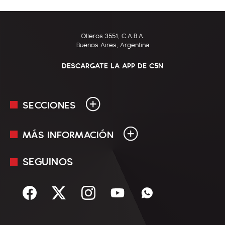
Olleros 3551, C.A.B.A.
Buenos Aires, Argentina
DESCARGATE LA APP DE C5N
SECCIONES
MÁS INFORMACIÓN
En Vivo
Minuto Uno
SEGUINOS
Mediakit
Política
Términos y condiciones
Sociedad
Rss
Economía