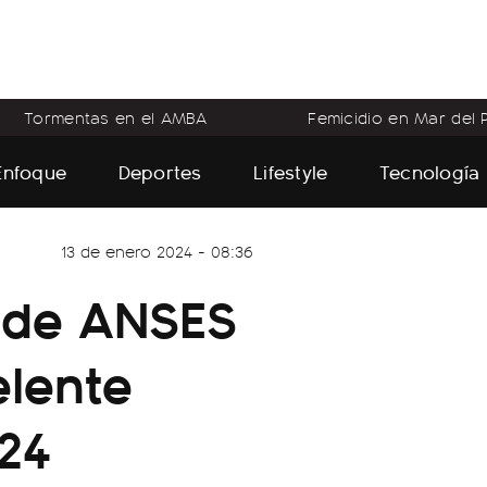
Tormentas en el AMBA
Femicidio en Mar del P
Enfoque
Deportes
Lifestyle
Tecnología
13 de enero 2024 - 08:36
H de ANSES
elente
024