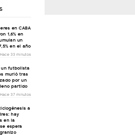
S
ileres en CABA
on 1,6% en
cumulan un
7,5% en el año
Hace 33 minutos
 un futbolista
s murió tras
nzado por un
leno partido
Hace 37 minutos
ciclogénesis a
ires: hay
s en la
 se espera
granizo