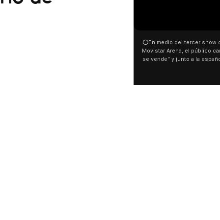
00:00
00:32
⭕En medio del tercer show de Rosalia en el
Con una proyección fr
Movistar Arena, el público cantó “la patria no
distintas organizacio
se vende” y junto a la española. El momento
manifestaron su rechaz
ocurrió a dos días de la votación de la Ley de
busca modificar la Ley 
Tierras.
pudo ver cómo convoca
este 6 de agosto con 
luces en el Congreso q
Malvinas y las inscripci
son argentinas. Los des
El resto del territorio, ta