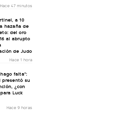
Hace 47 minutos
tinel, a 10
la hazaña de
eto: del oro
16 al abrupto
a
ación de Judo
Hace 1 hora
 hago falta":
i presentó su
nción, ¿con
 para Luck
Hace 9 horas