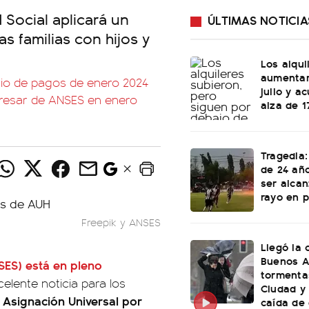
 Social aplicará un
ÚLTIMAS NOTICIA
as familias con hijos y
Los alqu
aumentar
io de pagos de enero 2024
julio y a
gresar de ANSES en enero
alza de 1
Tragedia:
de 24 año
ser alca
rayo en p
Freepik y ANSES
Llegó la 
Buenos A
SES)
está en pleno
tormenta
elente noticia para los
Ciudad y
a Asignación Universal por
caída de 