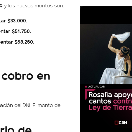
0%
y los nuevos montos son.
tar $33.000.
ntar $51.750.
mentar $68.250.
 cobro en
ación del DNI. El monto de
rio de