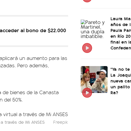
Laura Mar
años de 
 acceder al bono de $22.000
Paula Par
en Río 20
final en l
Confeder
aplicará un aumento para las
razadas. Pero además,
"Ya no te
La Joaqu
nueva ca
un palito
a de bienes de la Canasta
Ra?
n del 50%.
 a través de Mi ANSES
Freepik