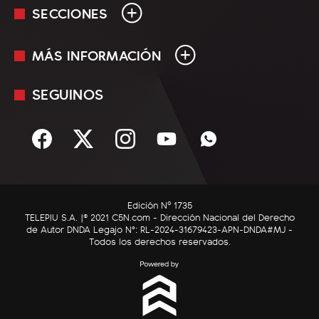
SECCIONES
MÁS INFORMACIÓN
En Vivo
Minuto Uno
SEGUINOS
Mediakit
Política
Términos y condiciones
Sociedad
Rss
Economía
Enfoque
Edición Nº 1735
C5N Autos
TELEPIU S.A. |© 2021 C5N.com - Dirección Nacional del Derecho
de Autor DNDA Legajo N°: RL-2024-31679423-APN-DNDA#MJ -
RatingCero
Todos los derechos reservados.
Deportes
Lifestyle
Astrología