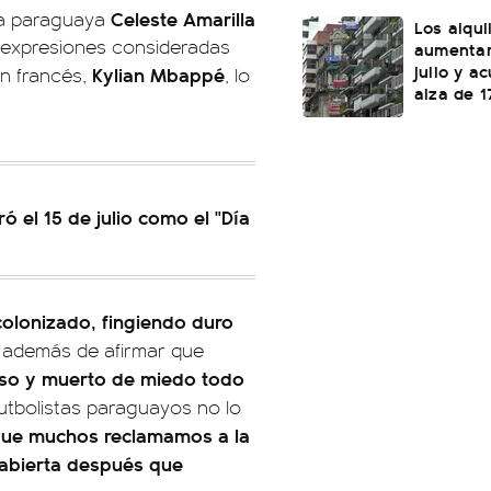
Celeste Amarilla
ora paraguaya
Los alqu
 expresiones consideradas
aumentar
julio y a
Kylian Mbappé
án francés,
, lo
alza de 1
ó el 15 de julio como el "Día
olonizado, fingiendo duro
, además de afirmar que
oso y muerto de miedo todo
futbolistas paraguayos no lo
que muchos reclamamos a la
 abierta después que