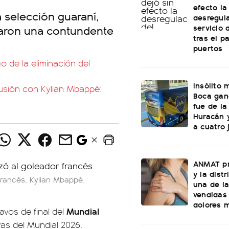
efecto la
a selección guaraní,
desregula
servicio 
caron una contundente
tras el p
puertos
go de la eliminación del
Insólito
cusión con Kylian Mbappé:
Boca ganó
fue de l
Huracán y
a cuatro 
ANMAT pr
y la dist
francés, Kylian Mbappé.
una de l
vendidas 
dolores 
Mundial
avos de final del
as del Mundial 2026.