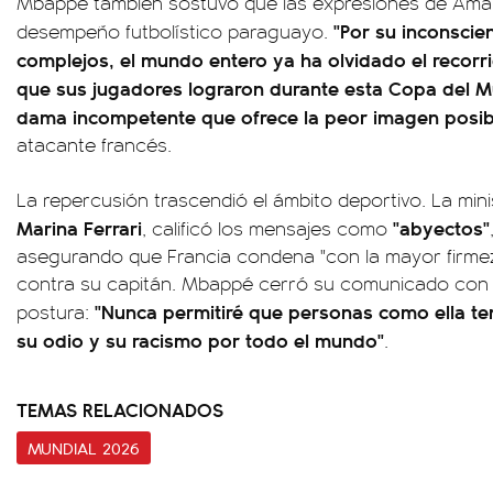
Mbappé también sostuvo que las expresiones de Amar
"Por su inconscie
desempeño futbolístico paraguayo.
complejos, el mundo entero ya ha olvidado el recorri
que sus jugadores lograron durante esta Copa del 
dama incompetente que ofrece la peor imagen posibl
atacante francés.
La repercusión trascendió el ámbito deportivo. La min
Marina Ferrari
"abyectos"
, calificó los mensajes como
asegurando que Francia condena "con la mayor firmeza
contra su capitán. Mbappé cerró su comunicado con 
"Nunca permitiré que personas como ella te
postura:
su odio y su racismo por todo el mundo"
.
TEMAS RELACIONADOS
MUNDIAL 2026