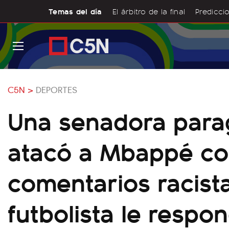
Temas del día
El árbitro de la final
Prediccio
C5N >
DEPORTES
Una senadora par
atacó a Mbappé c
comentarios racista
futbolista le respo