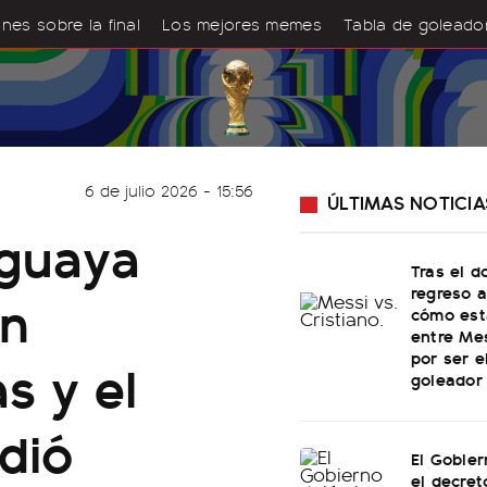
nes sobre la final
Los mejores memes
Tabla de goleado
6 de julio 2026 - 15:56
ÚLTIMAS NOTICIA
aguaya
Tras el d
regreso a
on
cómo est
entre Me
por ser 
s y el
goleador 
ndió
El Gobie
el decret