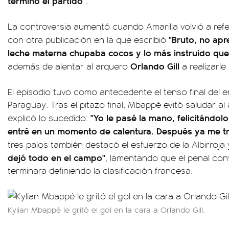
terminó el partido"
.
La controversia aumentó cuando Amarilla volvió a refe
"Bruto, no apr
con otra publicación en la que escribió
leche materna chupaba cocos y lo más instruido qu
Orlando Gill
además de alentar al arquero
a realizarl
El episodio tuvo como antecedente el tenso final del 
Paraguay. Tras el pitazo final, Mbappé evitó saludar al 
"Yo le pasé la mano, felicitándo
explicó lo sucedido:
entré en un momento de calentura. Después ya me tr
tres palos también destacó el esfuerzo de la Albirroj
dejó todo en el campo"
, lamentando que el penal co
terminara definiendo la clasificación francesa.
Kylian Mbappé le gritó el gol en la cara a Orlando Gill.