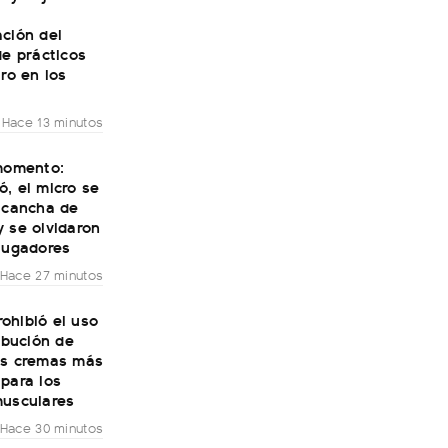
ción del
de prácticos
aro en los
Hace 13 minutos
 momento:
, el micro se
a cancha de
 se olvidaron
jugadores
Hace 27 minutos
ohibió el uso
ribución de
as cremas más
para los
musculares
Hace 30 minutos