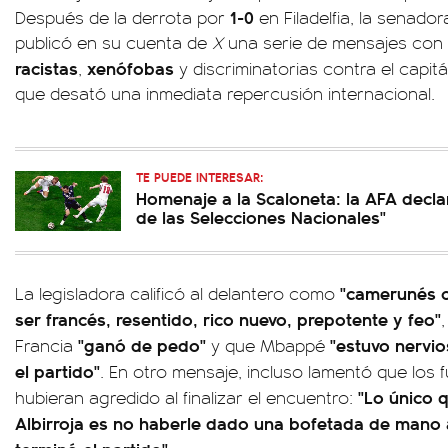
1-0
Después de la derrota por
en Filadelfia, la senad
publicó en su cuenta de
X
una serie de mensajes con
racistas
xenófobas
,
y discriminatorias contra el capit
que desató una inmediata repercusión internacional.
TE PUEDE INTERESAR:
Homenaje a la Scaloneta: la AFA declar
de las Selecciones Nacionales"
"camerunés c
La legisladora calificó al delantero como
ser francés, resentido, rico nuevo, prepotente y feo"
"ganó de pedo"
"estuvo nervi
Francia
y que Mbappé
el partido"
. En otro mensaje, incluso lamentó que los 
"Lo único 
hubieran agredido al finalizar el encuentro:
Albirroja es no haberle dado una bofetada de mano