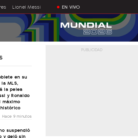
res
Lionel Messi
EN VIVO
S
oblete en su
 la MLS,
á la pelea
ssi y Ronaldo
el máximo
histórico
Hace 9 minutos
rno suspendió
o y dejó sin