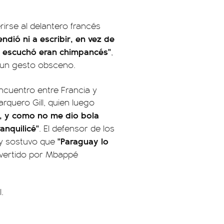
rirse al delantero francés
endió ni a escribir, en vez de
e escuchó eran chimpancés"
,
e un gesto obsceno.
encuentro entre Francia y
arquero Gill, quien luego
lo, y como no me dio bola
anquilicé"
. El defensor de los
"Paraguay lo
a y sostuvo que
nvertido por Mbappé