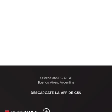
Olleros 3551, C.A.B.A.
Buenos Aires, Argentina
DESCARGATE LA APP DE C5N
SECCIONES