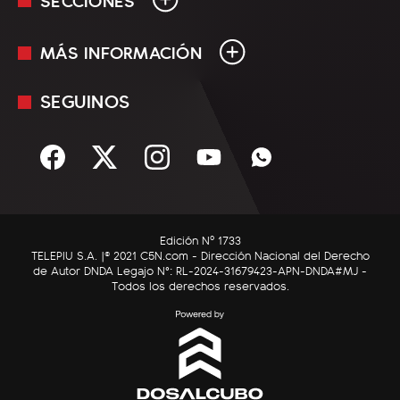
MÁS INFORMACIÓN
En Vivo
Minuto Uno
SEGUINOS
Mediakit
Política
Términos y condiciones
Sociedad
Rss
Economía
Enfoque
Edición Nº 1733
C5N Autos
TELEPIU S.A. |© 2021 C5N.com - Dirección Nacional del Derecho
de Autor DNDA Legajo N°: RL-2024-31679423-APN-DNDA#MJ -
RatingCero
Todos los derechos reservados.
Deportes
Lifestyle
Astrología