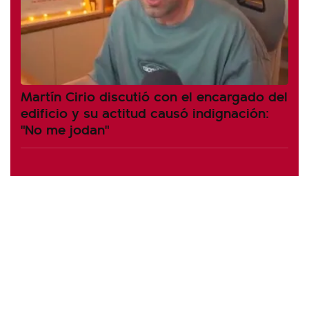
Martín Cirio discutió con el encargado del
edificio y su actitud causó indignación:
"No me jodan"