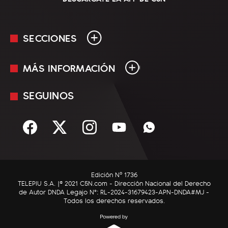
SECCIONES
MÁS INFORMACIÓN
En Vivo
Minuto Uno
SEGUINOS
Mediakit
Política
Términos y condiciones
Sociedad
Rss
Economía
Enfoque
Edición Nº 1736
C5N Autos
TELEPIU S.A. |© 2021 C5N.com - Dirección Nacional del Derecho
de Autor DNDA Legajo N°: RL-2024-31679423-APN-DNDA#MJ -
RatingCero
Todos los derechos reservados.
Deportes