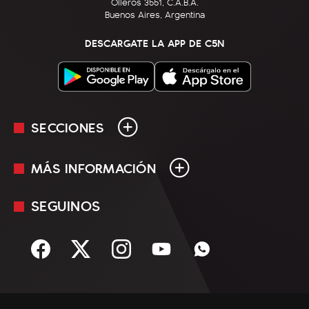
Olleros 3551, C.A.B.A.
Buenos Aires, Argentina
DESCARGATE LA APP DE C5N
SECCIONES
MÁS INFORMACIÓN
En Vivo
Minuto Uno
SEGUINOS
Mediakit
Política
Términos y condiciones
Sociedad
Rss
Economía
Enfoque