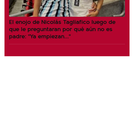
El enojo de Nicolás Tagliafico luego de
que le preguntaran por qué aún no es
padre: "Ya empiezan..."