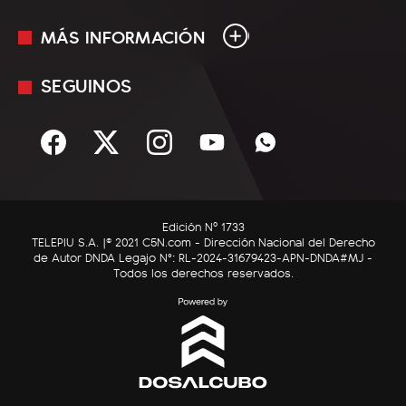
MÁS INFORMACIÓN
En Vivo
Minuto Uno
SEGUINOS
Mediakit
Política
Términos y condiciones
Sociedad
Rss
Economía
Enfoque
Edición Nº 1733
C5N Autos
TELEPIU S.A. |© 2021 C5N.com - Dirección Nacional del Derecho
de Autor DNDA Legajo N°: RL-2024-31679423-APN-DNDA#MJ -
RatingCero
Todos los derechos reservados.
Deportes
Lifestyle
Astrología
Tecnología