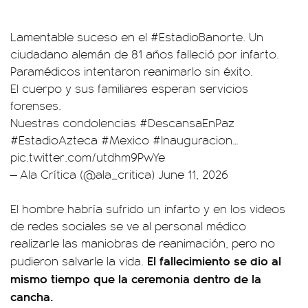
Lamentable suceso en el
#EstadioBanorte
. Un
ciudadano alemán de 81 años falleció por infarto.
Paramédicos intentaron reanimarlo sin éxito.
El cuerpo y sus familiares esperan servicios
forenses.
Nuestras condolencias
#DescansaEnPaz
#EstadioAzteca
#Mexico
#Inauguracion
…
pic.twitter.com/utdhm9PwYe
— Ala Crítica (@ala_critica)
June 11, 2026
El hombre habría sufrido un infarto y en los videos
de redes sociales se ve al personal médico
realizarle las maniobras de reanimación, pero no
El fallecimiento se dio al
pudieron salvarle la vida.
mismo tiempo que la ceremonia dentro de la
cancha.