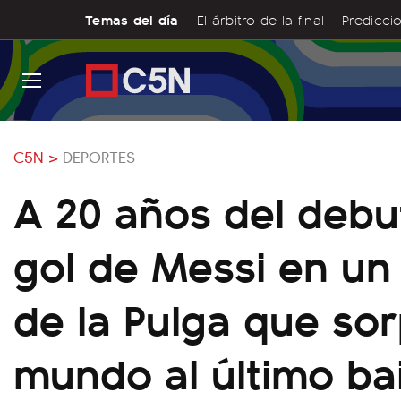
Temas del día
El árbitro de la final
Prediccio
C5N >
DEPORTES
A 20 años del debu
gol de Messi en un
de la Pulga que sor
mundo al último bai