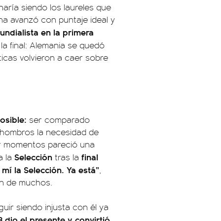
naría siendo los laureles que
na avanzó con puntaje ideal y
undialista en la primera
 la final: Alemania se quedó
ticas volvieron a caer sobre
osible:
ser comparado
hombros la necesidad de
Por momentos pareció una
Selección
final
a la
tras la
mí la Selección. Ya está”
,
ón de muchos.
uir siendo injusta con él ya
8 dio el presente y convirtió