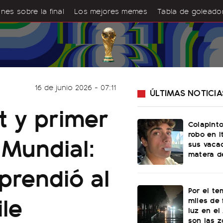
nes sobre la final
Los mejores memes
Tabla de goleado
16 de junio 2026 - 07:11
ÚLTIMAS NOTICIA
t y primer
Colapinto
robo en I
 Mundial:
sus vacac
matera d
prendió al
Por el te
le
miles de 
luz en el
son las 