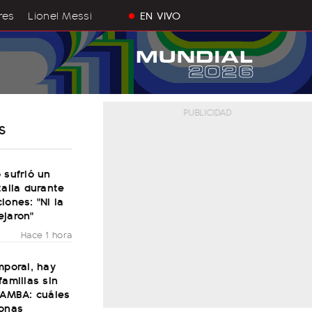
res
Lionel Messi
EN VIVO
S
 sufrió un
talia durante
iones: "Ni la
ejaron"
Hace 1 hora
mporal, hay
familias sin
 AMBA: cuáles
zonas