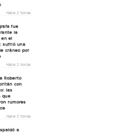
s
Hace 2 horas
rafa fue
rante la
 en el
 sufrió una
de cráneo por
o
Hace 2 horas
 a Roberto
oritán con
o: las
 que
ron rumores
ce
Hace 2 horas
espaldó a