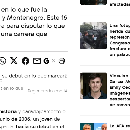
afectada
en lo que fue la
a y Montenegro. Este 16
ra para disputar lo que
Una fotóg
herida du
 una carrera que
represión
Congreso:
fractura 
un palaz
Vinculan
García M
Emily Cec
t en lo que
Regenerado con IA
imágenes
desperta
de roman
istoria
y paradójicamente o
junio de 2006,
joven
un
de
La AFA r
hacía su debut en el
spalda,