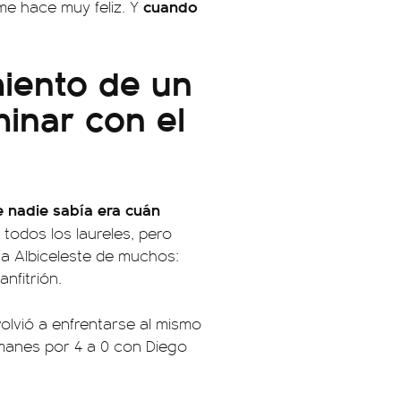
cuando
me hace muy feliz. Y
miento de un
inar con el
e nadie sabía era cuán
odos los laureles, pero
ta Albiceleste de muchos:
anfitrión.
volvió a enfrentarse al mismo
manes por 4 a 0 con Diego