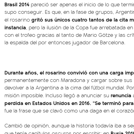
Brasil 2014
pareció ser apenas el inicio de lo que termi
supo conseguir. Es que, en la fase de grupos, Argenti
gritó sus únicos cuatro tantos de la cita m
el rosarino
instancia
, pero la ilusión de la Copa fue arrebatada en
con el trofeo gracias al tanto de Mario Götze y las crí
la espalda del por entonces jugador de Barcelona.
Durante años, el rosarino convivió con una carga imp
permanentemente con Maradona y cargar sobre sus 
devolver a la Argentina a la cima del fútbol mundial. 
renuncia
misión imposible. Incluso llegó a anunciar su
perdida en Estados Unidos en 2016. “Se terminó para 
fue la frase que se clavó como una daga en el coraz
Cambió de opinión, aunque la historia todavía iba a seg
Rusia 201
que tenía capítulos oscuros por escribir: en