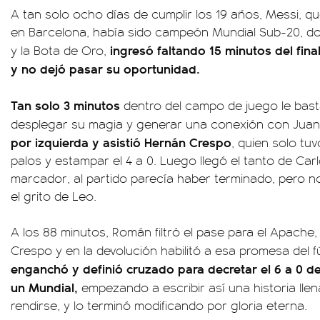
A tan solo ocho días de cumplir los 19 años, Messi, q
en Barcelona, había sido campeón Mundial Sub-20, don
ingresó faltando 15 minutos del fin
y la Bota de Oro,
y no dejó pasar su oportunidad.
Tan solo 3 minutos
dentro del campo de juego le bas
desplegar su magia y generar una conexión con Jua
por izquierda y asistió Hernán Crespo
, quien solo tu
palos y estampar el 4 a 0. Luego llegó el tanto de Carl
marcador, al partido parecía haber terminado, pero n
el grito de Leo.
A los 88 minutos, Román filtró el pase para el Apache
Crespo y en la devolución habilitó a esa promesa del f
enganchó y definió cruzado para decretar el 6 a 0 def
un Mundial,
empezando a escribir así una historia llen
rendirse, y lo terminó modificando por gloria eterna.