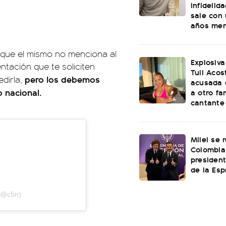
infidelid
sale con
años me
 que el mismo no menciona al
Explosiva
tación que te soliciten
Tuli Acos
pero los debemos
edirla,
acusada 
o nacional.
a otro f
cantante
Milei se 
Colombia
presiden
de la Esp
 (@c5n)