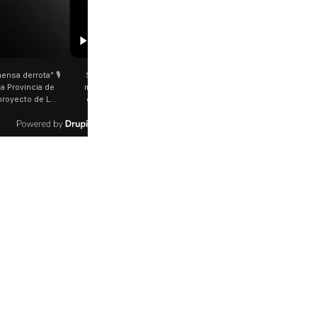
00:29
etano: Jorge García Cuerva juntó a
Rosalía salió a saludar a los fanáticos 
 peregrinos en Liniers El arzobispo
plena Avenida Juan B. Justo Fue luego d
os Aires destacó la fortaleza de la
último show en el Movistar Arena. La
d de peregrinos que acampó bajo el
cantante española bajó del auto que l
oportó las bajas temperaturas de los
trasladaba y varios fanáticos, al darse c
días: "Son dificultades que pudieron
que era ella, corrieron a saludarla. 🎥
radas por la fe". @bernardomagnago
rosalia.arg