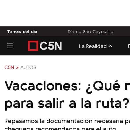
Temas del día
Día de San Cayetano
La Realidad
C5N >
AUTOS
Vacaciones: ¿Qué 
para salir a la ruta?
Repasamos la documentación necesaria par
chequeos recomendados para el auto.