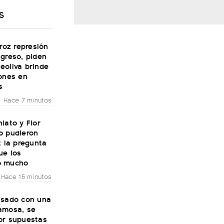
S
eroz represión
greso, piden
eoliva brinde
iones en
s
Hace 7 minutos
iato y Flor
o pudieron
: la pregunta
ue los
ó mucho
Hace 15 minutos
asado con una
amosa, se
or supuestas