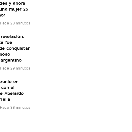
ades y ahora
 una mujer 25
nor
Hace 28 minutos
 revelación:
ta fue
de conquistar
amoso
 argentino
Hace 29 minutos
reunió en
 con el
te Abelardo
riella
Hace 38 minutos