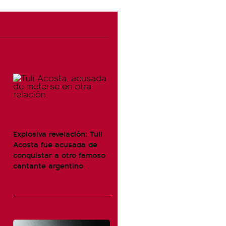
Explosiva revelación: Tuli
Acosta fue acusada de
conquistar a otro famoso
cantante argentino