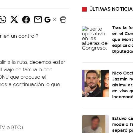
ÚLTIMAS NOTICIA
Tras la f
en el Con
que Mont
explicac
Diputado
lir a la ruta, debemos estar
 viaje en familia o con
Nico Occh
e DNU que propuso el
Jazmín n
os a continuación lo que
disimular
en vivo q
incomod
Estuvo c
modelo f
TV o RTO).
separó p