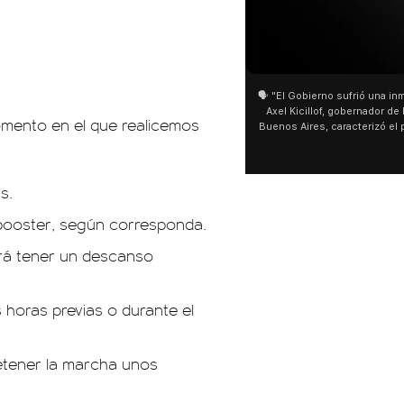
01:05
01:29
🗣️ "El Gobierno sufrió una inmensa derrota" 🎙️
San Cay
Axel Kicillof, gobernador de la Provincia de
miles de
omento en el que realicemos
Buenos Aires, caracterizó el proyecto de Ley
de Buen
de Inviolabilidad de la Propiedad Privada
multitu
como "una lista sábana con temas nefastos"
agua y s
y destacó "la movilización popular". 📌 La
últimos 
s.
declaración fue desde el santuario de San
ser supe
Cayetano, donde también advirtió que "la
sociedad no solo sufre porque no llega sino
o booster, según corresponda.
que también está endeudada".
erá tener un descanso
 horas previas o durante el
detener la marcha unos