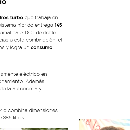
do
ndros turbo
que trabaja en
145
 sistema híbrido entrega
tomática e-DCT de doble
cias a esta combinación, el
consumo
os y logra un
tamente eléctrico en
ionamiento. Además,
do la autonomía y
ybrid combina dimensiones
385 litros.