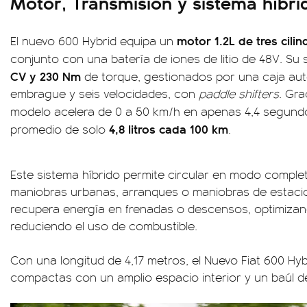
Motor, Transmisión y sistema híbri
motor 1.2L de tres cili
El nuevo 600 Hybrid equipa un
conjunto con una batería de iones de litio de 48V. Su
CV y 230 Nm
de torque, gestionados por una caja au
embrague y seis velocidades, con
paddle shifters
. Gra
modelo acelera de 0 a 50 km/h en apenas 4,4 segund
4,8 litros cada 100 km
promedio de solo
.
Este sistema híbrido permite circular en modo comple
maniobras urbanas, arranques o maniobras de estac
recupera energía en frenadas o descensos, optimizan
reduciendo el uso de combustible.
Con una longitud de 4,17 metros, el Nuevo Fiat 600 H
compactas con un amplio espacio interior y un baúl de 