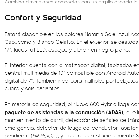
Combina dimensiones compactas con un amplio espacio inte
Confort y Seguridad
Estará disponible en los colores Naranja Sole, Azul A
Capuccino y Blanco Gelatto. En el exterior se destacan
17”, luces full LED, espejos y alerón en negro piano.
El interior cuenta con climatizador digital, tapizados e
central multimedia de 10” compatible con Android Auto
digital de 7”. También incorpora múltiples portaobjetos
cuero y seis parlantes.
En materia de seguridad, el Nuevo 600 Hybrid llega c
paquete de asistencias a la conducción (ADAS),
que i
mantenimiento de carril, detección de señales de trá
emergencia, detector de fatiga del conductor, asiste
pendiente (
Hill Holder
), y sistema de estacionamiento 