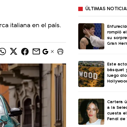
ÚLTIMAS NOTICIA
ca italiana en el país.
Enfurecid
rompió el
su sorpre
Gran He
Este acto
básquet y
luego dio
Hollywoo
Cartera ú
a la Sele
cuesta el
Fendi de 