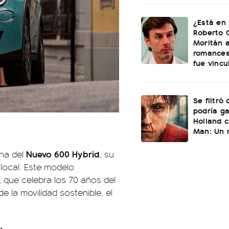
¿Está en 
Roberto 
Moritán a
romances
fue vincu
Se filtró
podría g
Holland c
Man: Un 
Nuevo 600 Hybrid
ina del
, su
 local. Este modelo
, que celebra los 70 años del
e la movilidad sostenible, el