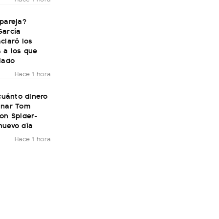
pareja?
García
claró los
 a los que
lado
Hace 1 hora
 cuánto dinero
anar Tom
on Spider-
nuevo día
Hace 1 hora