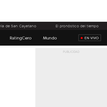
Día de San Cayetano
El pronóstico del tiempo
RatingCero
Mundo
EN VIVO