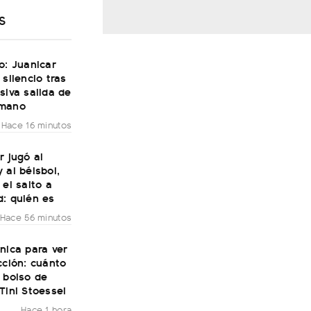
S
o: Juanicar
 silencio tras
siva salida de
rmano
Hace 16 minutos
r jugó al
 al béisbol,
 el salto a
d: quién es
Hace 56 minutos
nica para ver
cción: cuánto
 bolso de
Tini Stoessel
Hace 1 hora