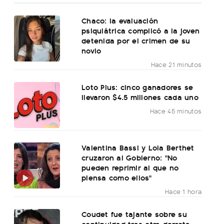
Chaco: la evaluación
psiquiátrica complicó a la joven
detenida por el crimen de su
novio
Hace 21 minutos
Loto Plus: cinco ganadores se
llevaron $4.5 millones cada uno
Hace 45 minutos
Valentina Bassi y Lola Berthet
cruzaron al Gobierno: "No
pueden reprimir al que no
piensa como ellos"
Hace 1 hora
Coudet fue tajante sobre su
continuidad tras otra derrota