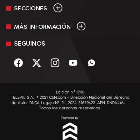
SECCIONES
MÁS INFORMACIÓN
En Vivo
Minuto Uno
SEGUINOS
Mediakit
Política
Términos y condiciones
Sociedad
Rss
Economía
Enfoque
Edición Nº 1736
C5N Autos
TELEPIU S.A. |© 2021 C5N.com - Dirección Nacional del Derecho
de Autor DNDA Legajo N°: RL-2024-31679423-APN-DNDA#MJ -
RatingCero
Todos los derechos reservados.
Deportes
Lifestyle
Astrología