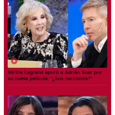
Mirtha Legrand apuró a Adrián Suar por
su nueva película: "¿Sos narcisista?"