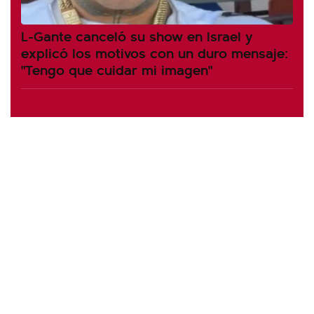
L-Gante canceló su show en Israel y
explicó los motivos con un duro mensaje:
"Tengo que cuidar mi imagen"