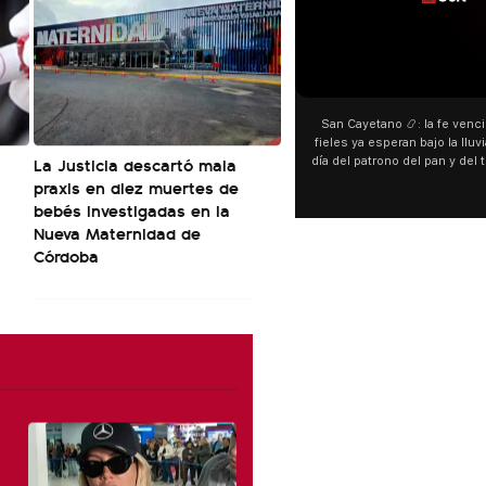
San Cayetano 📿: la fe venci
fieles ya esperan bajo la lluvi
La Justicia descartó mala
día del patrono del pan y del 
personas acampan en Liniers
praxis en diez muertes de
y pedir. 🎙️ @bernard
bebés investigadas en la
Nueva Maternidad de
Córdoba