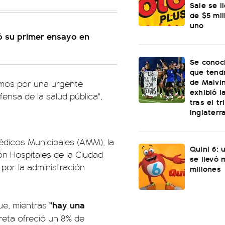
Sale se l
de $5 mi
uno
ió su primer ensayo en
Se conoci
que tend
de Malvi
amos por una urgente
exhibió l
fensa de la salud pública",
tras el t
Inglaterr
édicos Municipales (AMM), la
Quini 6: 
n Hospitales de la Ciudad
se llevó
por la administración
millones
"hay una
que, mientras
reta ofreció un 8% de