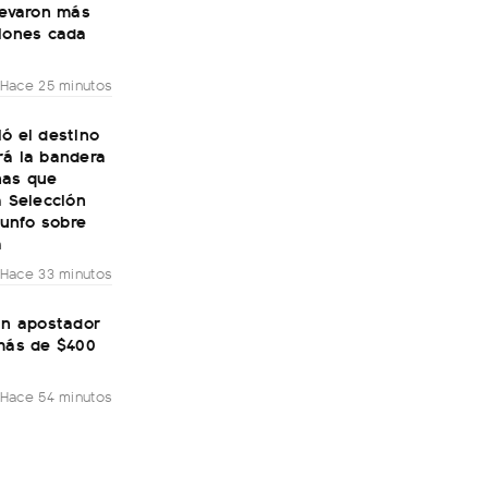
levaron más
llones cada
Hace 25 minutos
ó el destino
rá la bandera
nas que
a Selección
riunfo sobre
a
Hace 33 minutos
un apostador
 más de $400
Hace 54 minutos