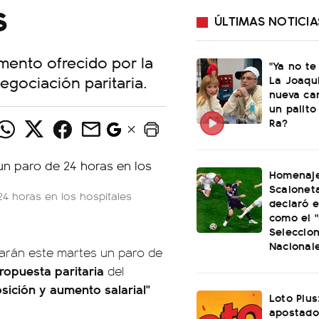
s
ÚLTIMAS NOTICIA
mento ofrecido por la
"Ya no te
egociación paritaria.
La Joaqu
nueva ca
un palito
Ra?
Homenaje
Scaloneta
24 horas en los hospitales
declaró el
como el "
Seleccio
Nacional
izarán este martes un paro de
ropuesta paritaria
del
ición y aumento salarial"
Loto Plus
apostado