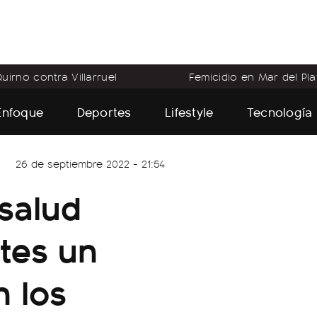
uirno contra Villarruel
Femicidio en Mar del Pla
Enfoque
Deportes
Lifestyle
Tecnología
26 de septiembre 2022 - 21:54
 salud
rtes un
n los