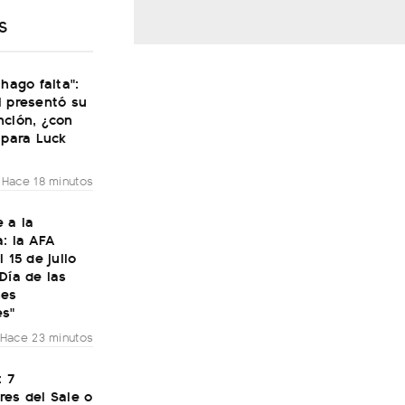
S
 hago falta":
i presentó su
nción, ¿con
 para Luck
Hace 18 minutos
 a la
: la AFA
 15 de julio
Día de las
nes
es"
Hace 23 minutos
: 7
res del Sale o