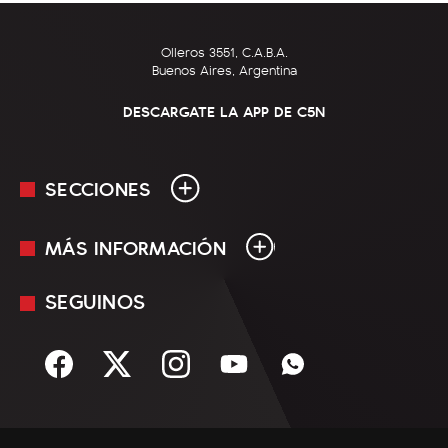
Olleros 3551, C.A.B.A.
Buenos Aires, Argentina
DESCARGATE LA APP DE C5N
SECCIONES
MÁS INFORMACIÓN
En Vivo
Minuto Uno
SEGUINOS
Mediakit
Política
Términos y condiciones
Sociedad
Rss
Economía
Enfoque