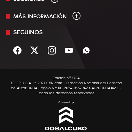
MÁS INFORMACIÓN
En Vivo
Minuto Uno
SEGUINOS
Mediakit
Política
Términos y condiciones
Sociedad
Rss
Economía
Enfoque
Edición Nº 1734
C5N Autos
TELEPIU S.A. |© 2021 C5N.com - Dirección Nacional del Derecho
de Autor DNDA Legajo N°: RL-2024-31679423-APN-DNDA#MJ -
RatingCero
Todos los derechos reservados.
Deportes
Lifestyle
Astrología