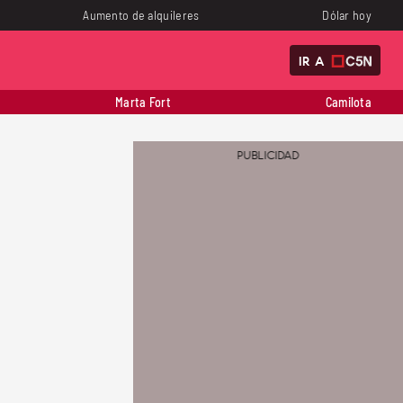
Aumento de alquileres
Dólar hoy
IR A
Marta Fort
Camilota