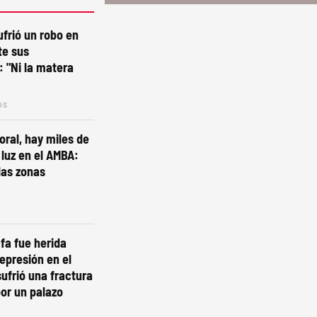
ufrió un robo en
te sus
 "Ni la matera
os
oral, hay miles de
 luz en el AMBA:
las zonas
fa fue herida
represión en el
ufrió una fractura
or un palazo