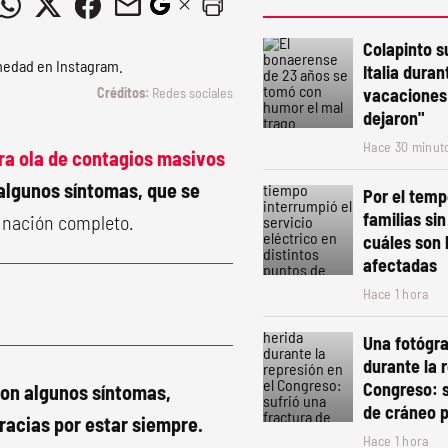
Colapinto s
Italia duran
Redes sociales
vacaciones:
dejaron"
Hace 30 minut
era ola de contagios masivos
algunos síntomas, que se
Por el temp
familias sin
unación completo.
cuáles son 
afectadas
Hace 1 hora
Una fotógra
durante la 
Congreso: s
con algunos síntomas,
de cráneo p
acias por estar siempre.
Hace 1 hora