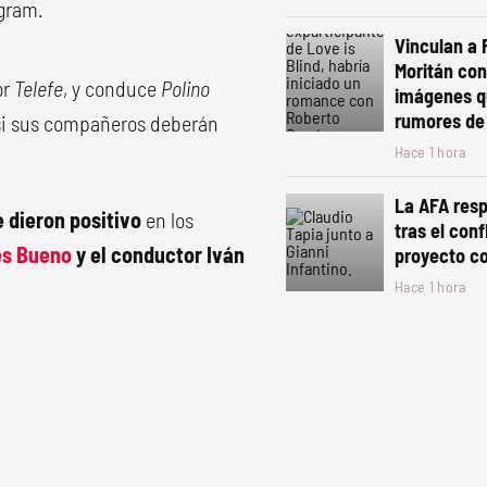
agram.
Vinculan a 
Moritán con
or
Telefe
, y conduce
Polino
imágenes q
rumores de
 si sus compañeros deberán
Hace 1 hora
La AFA resp
e dieron positivo
en los
tras el conf
es Bueno
y el conductor Iván
proyecto co
Hace 1 hora