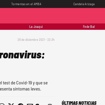
Tormentas en el AMBA
Candela Arizaga
La Joaqui
Fede Bal
26 de diciembre 2021 - 22:34
oronavirus:
l test de Covid-19 y que se
esenta síntomas leves.
ÚLTIMAS NOTICIAS