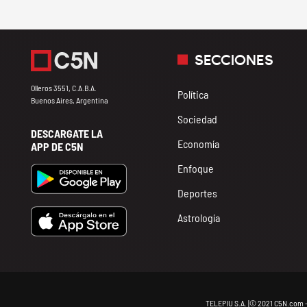
SECCIONES
Olleros 3551, C.A.B.A.
Política
Buenos Aires, Argentina
Sociedad
DESCARGATE LA
Economía
APP DE C5N
Enfoque
Deportes
Astrología
TELEPIU S.A. |© 2021 C5N.com 