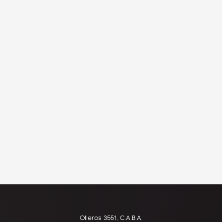
Olleros 3551, C.A.B.A.