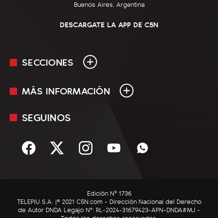
Buenos Aires, Argentina
DESCARGATE LA APP DE C5N
SECCIONES
MÁS INFORMACIÓN
En Vivo
Minuto Uno
SEGUINOS
Mediakit
Política
Términos y condiciones
Sociedad
Rss
Economía
Enfoque
Edición Nº 1736
C5N Autos
TELEPIU S.A. |© 2021 C5N.com - Dirección Nacional del Derecho
de Autor DNDA Legajo N°: RL-2024-31679423-APN-DNDA#MJ -
RatingCero
Todos los derechos reservados.