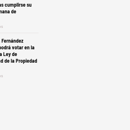
as cumplirse su
mana de
os
, Fernández
podrá votar en la
la Ley de
dad de la Propiedad
os