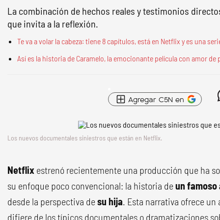
La combinación de hechos reales y testimonios directo
que invita a la reflexión.
Te va a volar la cabeza: tiene 8 capítulos, está en Netflix y es una se
Así es la historia de Caramelo, la emocionante película con amor de 
Agregar C5N en
Los nuevos documentales siniestros que están en Netflix.
Netflix
estrenó recientemente una producción que ha sor
su enfoque poco convencional: la historia de
un famoso 
desde la perspectiva de
su hija
. Esta narrativa ofrece un
difiere de los típicos documentales o dramatizaciones so