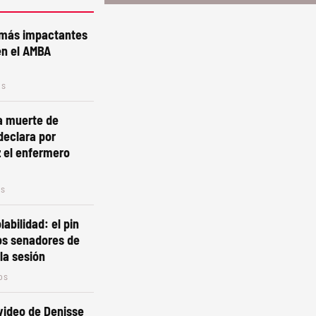
 más impactantes
 en el AMBA
os
la muerte de
declara por
 el enfermero
os
labilidad: el pin
os senadores de
la sesión
os
video de Denisse