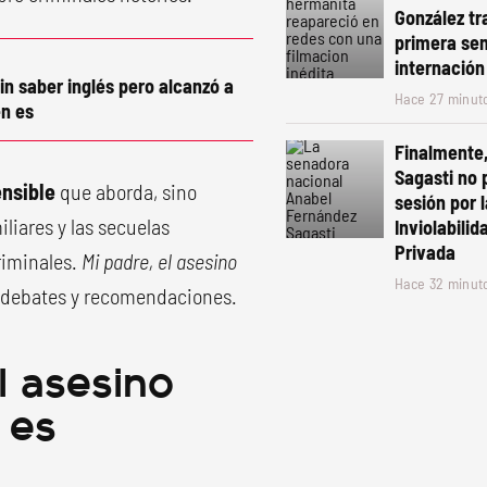
González tr
primera se
internación
in saber inglés pero alcanzó a
Hace 27 minut
n es
Finalmente
Sagasti no 
ensible
que aborda, sino
sesión por 
liares y las secuelas
Inviolabili
Privada
riminales.
Mi padre, el asesino
Hace 32 minut
 debates y recomendaciones.
l asesino
 es