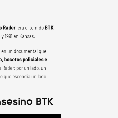
s Rader
, era el temido
BTK
 y 1991 en Kansas.
a en un documental que
, bocetos policiales e
e Rader: por un lado, un
ino que escondía un lado
 asesino BTK