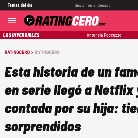
Temas del día
Sesión en el Senado
LOS IMPERDIBLES
Antonela Roccuzzo
RATINGCERO >
RATINGCERO
Esta historia de un fa
en serie llegó a Netflix
contada por su hija: ti
sorprendidos