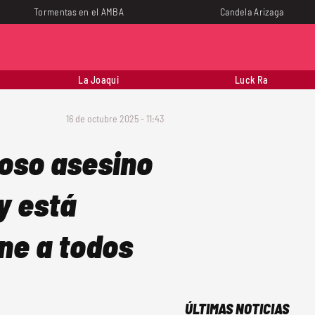
Tormentas en el AMBA
Candela Arizaga
La Joaqui
Luck Ra
16 de octubre 2025 - 11:43
moso asesino
 y está
ene a todos
ÚLTIMAS NOTICIAS