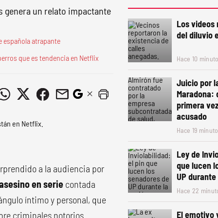
s genera un relato impactante
Los videos
del diluvio
rie española atrapante
perros que es tendencia en Netflix
Hace 10 minut
Juicio por 
Maradona: 
primera vez
acusado
Hace 19 minut
Ley de Invio
que lucen l
prendido a la audiencia por
UP durante 
asesino en serie
contada
Hace 22 minut
 ángulo íntimo y personal, que
bre criminales notorios.
El emotivo 