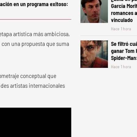
pación en un programa exitoso:
García Mori
romances a 
vinculado
Hace 1 hora
etapa artística más ambiciosa,
op, con una propuesta que suma
Se filtró cu
ganar Tom 
Spider-Man
Hace 1 hora
ometraje conceptual que
des artistas internacionales