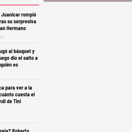
 Juanicar rompió
tras su sorpresiva
Gran Hermano
os
jugó al básquet y
luego dio el salto a
quién es
ca para ver a la
cuánto cuesta el
ndi de Tini
reja? Roberto