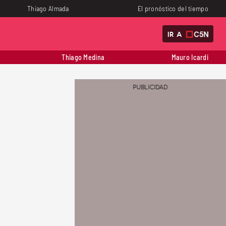
Thiago Almada
El pronóstico del tiempo
IR A
Thiago Medina
Mauro Icardi