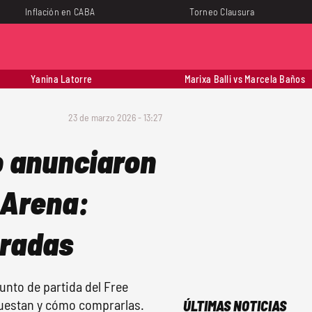
Inflación en CABA
Torneo Clausura
Yanina Latorre
Marixa Balli vs Marcela Baños
23 de marzo 2026 - 13:27
o anunciaron
 Arena:
tradas
nto de partida del Free
cuestan y cómo comprarlas.
ÚLTIMAS NOTICIAS