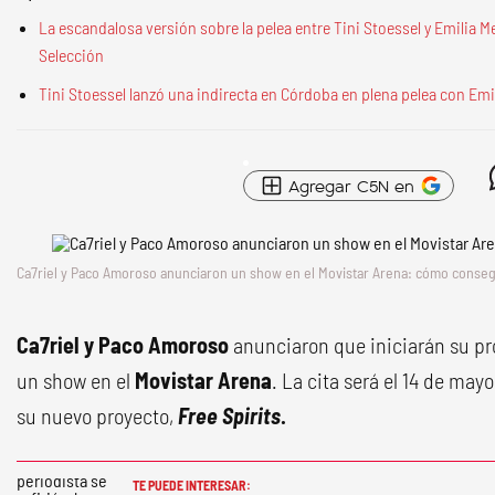
La escandalosa versión sobre la pelea entre Tini Stoessel y Emilia M
Selección
Tini Stoessel lanzó una indirecta en Córdoba en plena pelea con Emi
Agregar C5N en
Ca7riel y Paco Amoroso anunciaron un show en el Movistar Arena: cómo consegu
Ca7riel y Paco Amoroso
anunciaron que iniciarán su pr
un show en el
Movistar Arena
. La cita será el 14 de may
su nuevo proyecto,
Free Spirits
.
TE PUEDE INTERESAR: