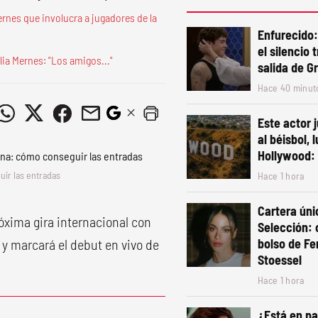
ernes que involucra a jugadores de la
Enfurecido:
el silencio 
lia Mernes: "Los amigos..."
salida de 
Hace 40 minut
Este actor 
al béisbol, 
Hollywood: 
ir las entradas
Hace 1 hora
Cartera úni
óxima gira internacional con
Selección: 
o y marcará el debut en vivo de
bolso de Fe
Stoessel
Hace 1 hora
¿Está en pa