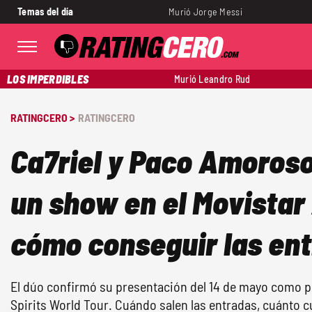
Temas del día
Murió Jorge Messi
LOS IMPERDIBLES
Murió Leandro Rud
RATINGCERO >
RATINGCERO
Ca7riel y Paco Amoros
un show en el Movistar
cómo conseguir las en
El dúo confirmó su presentación del 14 de mayo como pu
Spirits World Tour. Cuándo salen las entradas, cuánto 