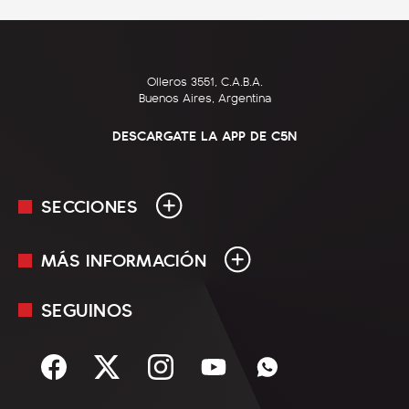
Olleros 3551, C.A.B.A.
Buenos Aires, Argentina
DESCARGATE LA APP DE C5N
SECCIONES
MÁS INFORMACIÓN
En Vivo
Minuto Uno
SEGUINOS
Mediakit
Política
Términos y condiciones
Sociedad
Rss
Economía