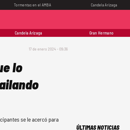
Tormentas en el AMBA
Candela Arizaga
Candela Arizaga
Gran Hermano
17 de enero 2024 - 09:36
ue lo
ailando
icipantes se le acercó para
ÚLTIMAS NOTICIAS