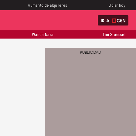
Aumento de alquileres
Dólar hoy
IR A
Wanda Nara
Tini Stoessel