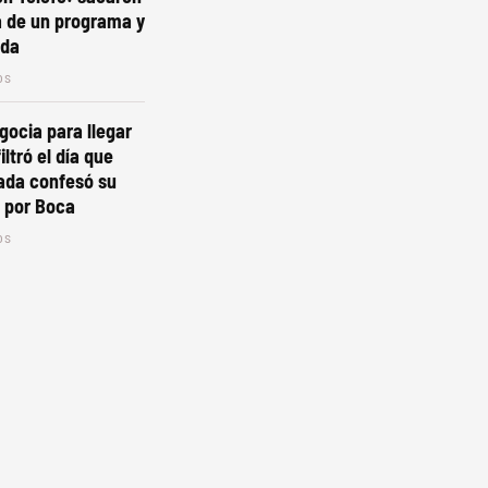
a de un programa y
ada
os
gocia para llegar
iltró el día que
ada confesó su
 por Boca
os