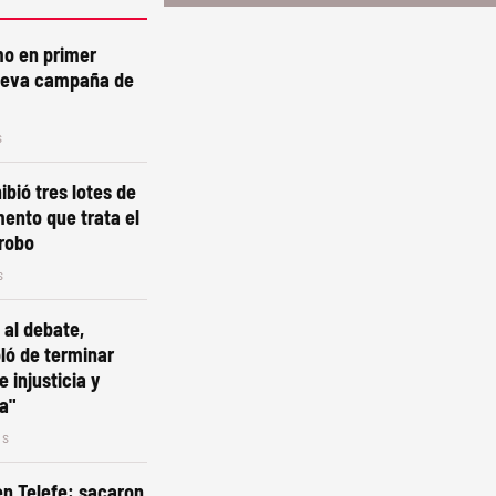
mo en primer
nueva campaña de
s
bió tres lotes de
ento que trata el
 robo
s
 al debate,
bló de terminar
 injusticia y
a"
os
n Telefe: sacaron