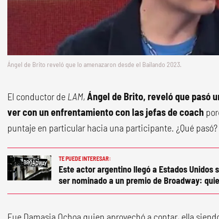
Ángel de Brito reveló que lo amenazaron desde el Bailando 2023.
El conductor de
LAM
,
Ángel de Brito, reveló que pasó 
ver con un enfrentamiento con las jefas de coach
por
puntaje en particular hacia una participante. ¿Qué pasó?
TE PUEDE INTERESAR:
Este actor argentino llegó a Estados Unidos s
ser nominado a un premio de Broadway: quie
Fue Damasia Ochoa quien aprovechó a contar, ella siendo