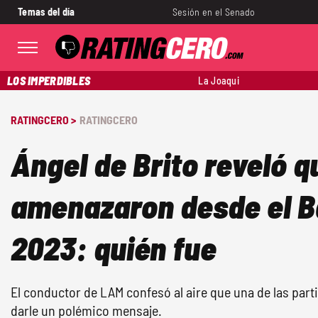
Temas del día
Sesión en el Senado
LOS IMPERDIBLES
La Joaqui
RATINGCERO >
RATINGCERO
Ángel de Brito reveló q
amenazaron desde el B
2023: quién fue
El conductor de LAM confesó al aire que una de las part
darle un polémico mensaje.