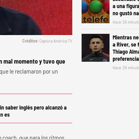
a una figur
no gustó n
Hace 26 minut
Mientras ne
Captura América TV
a River, se f
Thiago Alm
preferencia
un mal momento y tuvo que
Hace 29 minut
que le reclamaron por un
in saber inglés pero alcanzó a
n es
 coach, que para los ritmos