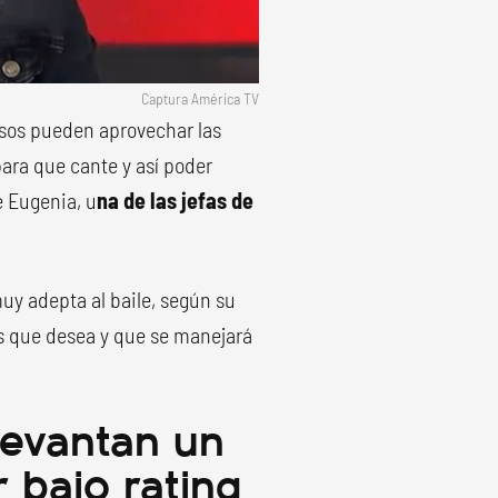
Captura América TV
asos pueden aprovechar las
ara que cante y así poder
e Eugenia, u
na de las jefas de
uy adepta al baile, según su
os que desea y que se manejará
levantan un
 bajo rating