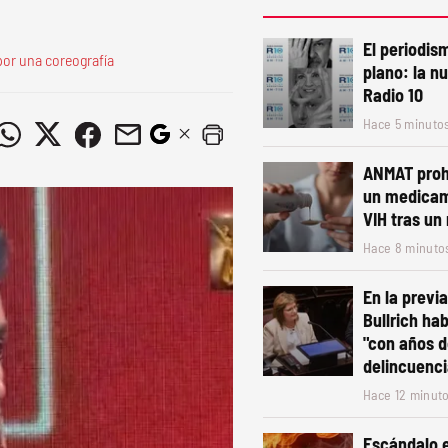
El periodis
por una coreografía
plano: la 
Radio 10
Hace 5 minuto
ANMAT prohi
un medicam
VIH tras un
Hace 8 minuto
En la previa
Bullrich ha
"con años de
delincuenci
Hace 12 minut
Escándalo e