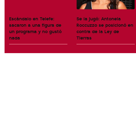
Escándalo en Telefe:
Se la jugó: Antonela
sacaron a una figura de
Roccuzzo se posicionó en
un programa y no gustó
contra de la Ley de
nada
Tierras