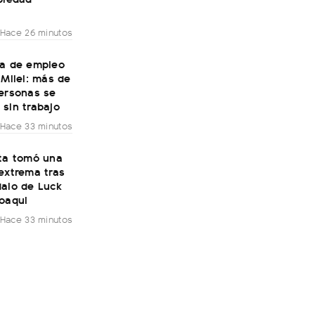
Hace 26 minutos
da de empleo
 Milei: más de
personas se
sin trabajo
Hace 33 minutos
sta tomó una
extrema tras
dalo de Luck
Joaqui
Hace 33 minutos