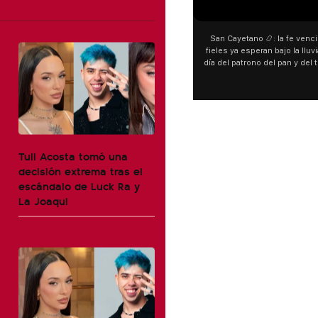
00:00
San Cayetano 📿: la fe venci
fieles ya esperan bajo la lluvi
día del patrono del pan y del 
personas acampan en Liniers
y pedir. 🎙️ @bernard
Tuli Acosta tomó una
decisión extrema tras el
escándalo de Luck Ra y
La Joaqui