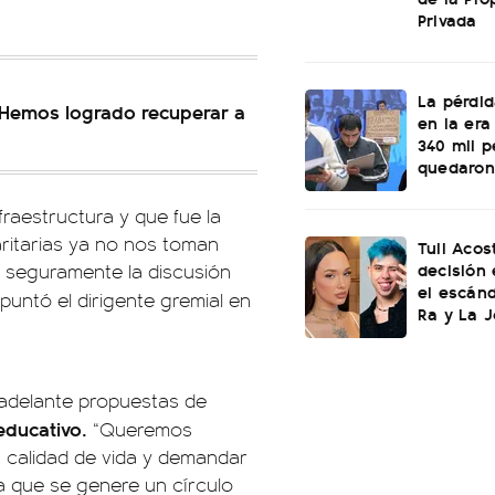
Privada
La pérdi
: "Hemos logrado recuperar a
en la era
340 mil 
quedaron 
raestructura y que fue la
paritarias ya no nos toman
Tuli Aco
decisión 
 seguramente la discusión
el escán
apuntó el dirigente gremial en
Ra y La 
 adelante propuestas de
educativo.
“Queremos
a calidad de vida y demandar
a que se genere un círculo