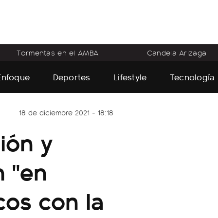
Tormentas en el AMBA
Candela Arizaga
Enfoque
Deportes
Lifestyle
Tecnología
18 de diciembre 2021 - 18:18
ión y
n "en
cos con la