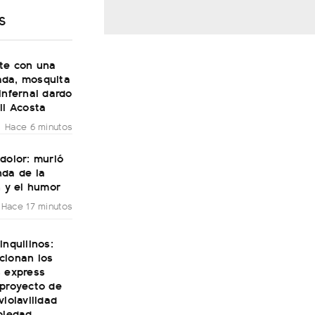
S
ste con una
da, mosquita
infernal dardo
li Acosta
Hace 6 minutos
dolor: murió
nda de la
n y el humor
Hace 17 minutos
inquilinos:
cionan los
s express
 proyecto de
violavilidad
piedad