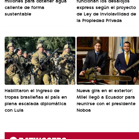
millones para obtener agua
funcionan los desalojos
caliente de forma
express según el proyecto
sustentable
de Ley de Inviolavilidad de
la Propiedad Privada
Habilitaron el ingreso de
Nueva gira en el exterior:
tropas brasileñas al país en
Milei llegó a Ecuador para
plena escalada diplomática
reunirse con el presidente
con Lula
Noboa