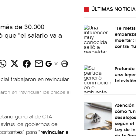
ÚLTIMAS NOTICIA
 más de 30.000
"Te meti
 que "el salario va a
embaraza
muerta": 
contra Tu
Profundo 
una leye
televisió
aron en "revincular los chicos al
Atención 
cómo fun
etario general de CTA
desalojo
según el
avirus los gobiernos de
Ley de In
"revincular a
importantes” para
de la Pro