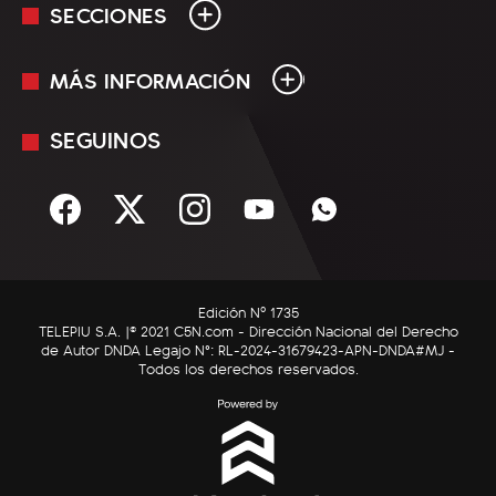
SECCIONES
MÁS INFORMACIÓN
En Vivo
Minuto Uno
SEGUINOS
Mediakit
Política
Términos y condiciones
Sociedad
Rss
Economía
Enfoque
Edición Nº 1735
C5N Autos
TELEPIU S.A. |© 2021 C5N.com - Dirección Nacional del Derecho
de Autor DNDA Legajo N°: RL-2024-31679423-APN-DNDA#MJ -
RatingCero
Todos los derechos reservados.
Deportes
Lifestyle
Astrología