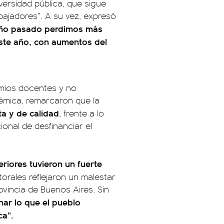
ersidad pública, que sigue
bajadores”. A su vez, expresó
año pasado perdimos más
 este año, con aumentos del
remios docentes y no
émica, remarcaron que la
ta y de calidad
, frente a lo
onal de desfinanciar el
riores tuvieron un fuerte
torales reflejaron un malestar
rovincia de Buenos Aires. Sin
har lo que el pueblo
ca”.