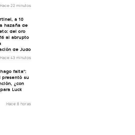
Hace 22 minutos
tinel, a 10
la hazaña de
eto: del oro
16 al abrupto
a
ación de Judo
Hace 43 minutos
 hago falta":
i presentó su
nción, ¿con
 para Luck
Hace 8 horas