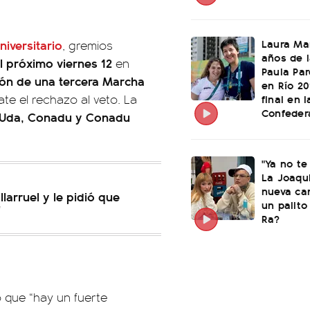
Laura Mar
niversitario
, gremios
años de 
l próximo viernes 12
en
Paula Par
ión de una tercera Marcha
en Río 20
final en l
ate el rechazo al veto. La
Confeder
, Uda, Conadu y Conadu
"Ya no te
La Joaqu
nueva ca
larruel y le pidió que
un palito
"
Ra?
o que “hay un fuerte