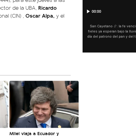
Ricardo
ector de la UBA,
00:00
00:00
Oscar Alpa,
onal (CIN) ,
y el
San Cayetano 📿: la fe venció al agua y los
“Preferís la joda y yo preferí
fieles ya esperan bajo la lluvia ➡️ A horas del
¿Indirecta para Luck Ra? La Jo
día del patrono del pan y del trabajo, miles de
"Te vi", su nueva colaboraci
personas acampan en Liniers para agradecer
Callejero Fino, y las redes no
y pedir. 🎙️ @bernardomagnago
encontrar similitudes entre la
declaraciones que hizo tras s
del cantante cordobés. 🗣️ 
"hablamos idiomas distintos"
hago falta" despertaron to
especulaciones entre sus s
aunque la artista no confirmó
esté inspirado en su exparej
pensás? 🥺
Milei viaja a Ecuador y