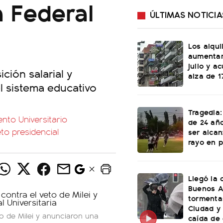
 Federal
ÚLTIMAS NOTICIA
Los alqu
aumentar
julio y a
ción salarial y
alza de 1
el sistema educativo
Tragedia:
ento Universitario
de 24 año
o presidencial
ser alca
rayo en p
Llegó la 
Buenos A
tormenta
Ciudad y
o de Milei y anunciaron una
caída de 