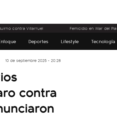
uirno contra Villarruel
Femicidio en Mar del Pla
Enfoque
Deportes
Lifestyle
Tecnología
10 de septiembre 2025 - 20:28
ios
aro contra
anunciaron