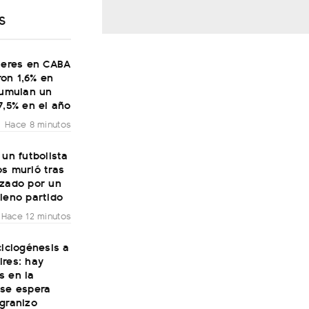
S
ileres en CABA
on 1,6% en
cumulan un
7,5% en el año
Hace 8 minutos
 un futbolista
s murió tras
nzado por un
leno partido
Hace 12 minutos
ciclogénesis a
ires: hay
s en la
 se espera
granizo