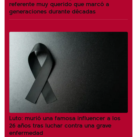
referente muy querido que marcó a
generaciones durante décadas
Luto: murió una famosa influencer a los
26 años tras luchar contra una grave
enfermedad