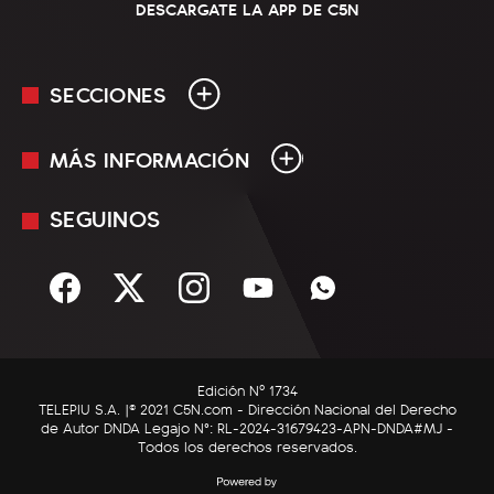
DESCARGATE LA APP DE C5N
SECCIONES
MÁS INFORMACIÓN
En Vivo
Minuto Uno
SEGUINOS
Mediakit
Política
Términos y condiciones
Sociedad
Rss
Economía
Enfoque
Edición Nº 1734
C5N Autos
TELEPIU S.A. |© 2021 C5N.com - Dirección Nacional del Derecho
de Autor DNDA Legajo N°: RL-2024-31679423-APN-DNDA#MJ -
RatingCero
Todos los derechos reservados.
Deportes