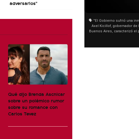
adversarios"
01:05
01:29
🗣️ "El Gobierno sufrió una inmensa derrota" 🎙️
San Cayetano:
Axel Kicillof, gobernador de la Provincia de
miles de pere
Buenos Aires, caracterizó el proyecto de Ley
de Buenos Air
de Inviolabilidad de la Propiedad Privada
multitud de p
como "una lista sábana con temas nefastos"
agua y soportó
y destacó "la movilización popular". 📌 La
últimos días: 
declaración fue desde el santuario de San
ser superadas
Cayetano, donde también advirtió que "la
sociedad no solo sufre porque no llega sino
que también está endeudada".
Qué dijo Brenda Ascnicar
sobre un polémico rumor
sobre su romance con
Carlos Tevez