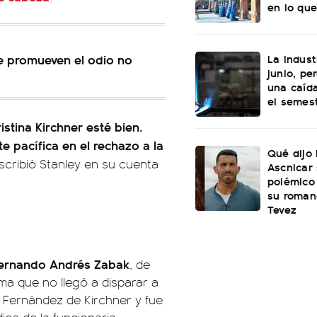
en lo que
La indust
e promueven el odio no
junio, pe
una caída
el semes
stina Kirchner esté bien.
e pacífica en el rechazo a la
Qué dijo
escribió Stanley en su cuenta
Ascnicar
polémico
su roman
Tevez
ernando Andrés Zabak
, de
rma que no llegó a disparar a
a Fernández de Kirchner y fue