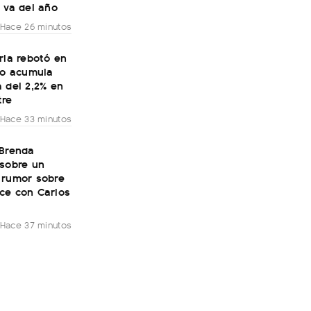
 va del año
Hace 26 minutos
ria rebotó en
ro acumula
 del 2,2% en
tre
Hace 33 minutos
 Brenda
 sobre un
 rumor sobre
ce con Carlos
Hace 37 minutos