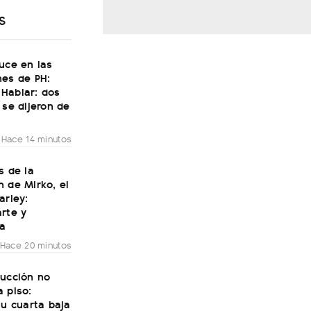
S
uce en las
nes de PH:
Hablar: dos
 se dijeron de
Hace 14 minutos
s de la
 de Mirko, el
arley:
rte y
ía
Hace 20 minutos
rucción no
 piso:
su cuarta baja