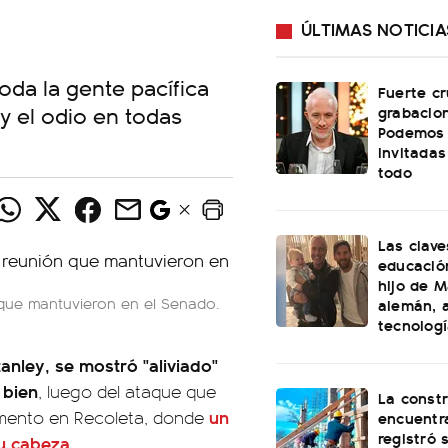
ÚLTIMAS NOTICIA
oda la gente pacífica
Fuerte cr
 y el odio en todas
grabacio
Podemos 
invitadas
todo
Las clave
educación
hijo de M
 que mantuvieron en el Senado.
alemán, a
tecnolog
anley, se mostró "aliviado"
 bien
, luego del ataque que
La const
un
tamento en Recoleta, donde
encuentra
registró 
su cabeza
.