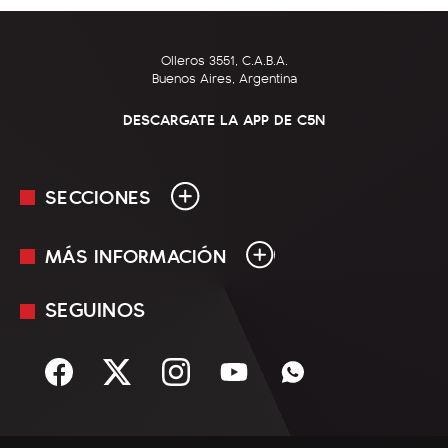
Olleros 3551, C.A.B.A.
Buenos Aires, Argentina
DESCARGATE LA APP DE C5N
SECCIONES
MÁS INFORMACIÓN
En Vivo
Minuto Uno
SEGUINOS
Mediakit
Política
Términos y condiciones
Sociedad
Rss
Economía
Enfoque