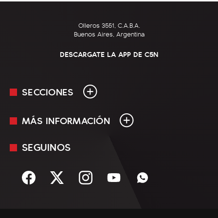
Olleros 3551, C.A.B.A.
Buenos Aires, Argentina
DESCARGATE LA APP DE C5N
SECCIONES
MÁS INFORMACIÓN
En Vivo
Minuto Uno
SEGUINOS
Mediakit
Política
Términos y condiciones
Sociedad
Rss
Economía
Enfoque