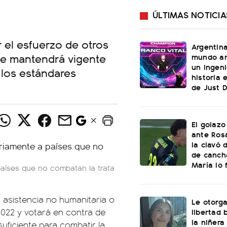
ÚLTIMAS NOTICIA
 el esfuerzo de otros
Argentin
 se mantendrá vigente
mundo an
un ingeni
los estándares
historia 
de Just 
El golazo
ante Rosa
la clavó 
de canch
María lo f
aíses que no combatan la trata
 asistencia no humanitaria o
Le otorga
libertad 
2022 y votará en contra de
la niñera
uficiente para combatir la