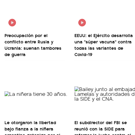
Preocupación por el
EEUU: el Ejército desarrolla
conflicto entre Rusia y
una "súper vacuna" contra
Ucrania: suenan tambores
todas las variantes de
de guerra
Covid-19
Le otorgaron la libertad
El subdirector del FBI se
bajo fianza a la niñera
reunió con la SIDE para
argentina detenida por el
reforzar la lucha contra el