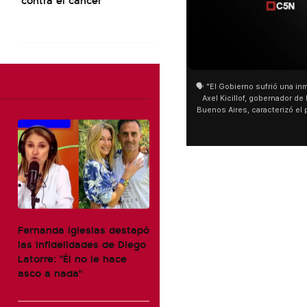
01:05
🗣️ "El Gobierno sufrió una inmens
Axel Kicillof, gobernador de la 
Buenos Aires, caracterizó el pr
de Inviolabilidad de la Propie
como "una lista sábana con tem
y destacó "la movilización popu
declaración fue desde el sant
Cayetano, donde también advir
sociedad no solo sufre porque 
que también está endeu
Fernanda Iglesias destapó
las infidelidades de Diego
Latorre: "Él no le hace
asco a nada"