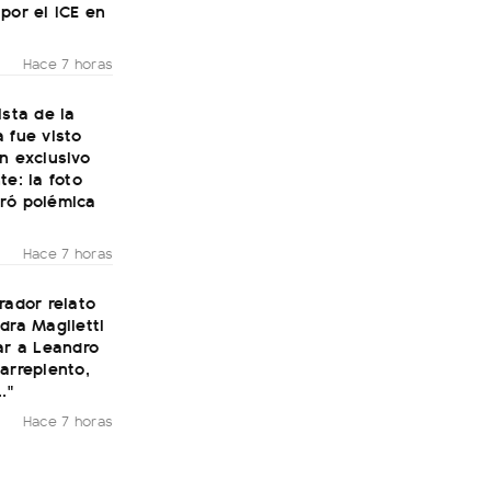
por el ICE en
Hace 7 horas
ista de la
 fue visto
n exclusivo
te: la foto
ró polémica
Hace 7 horas
rador relato
dra Maglietti
ar a Leandro
arrepiento,
."
Hace 7 horas