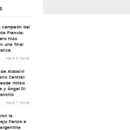
S
a campeón del
te Francia:
ero hizo
en una final
Dance
Hace 6 horas
 de Aldosivi
rio Central:
desde mitad
a y Ángel Di
elicitó
Hace 7 horas
ron la
bajo fianza a
 argentina