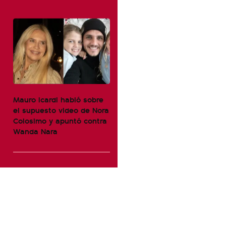
Mauro Icardi habló sobre
el supuesto video de Nora
Colosimo y apuntó contra
Wanda Nara