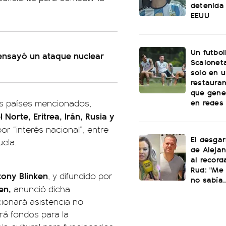
detenida 
EEUU
Un futbol
ensayó un ataque nuclear
Scaloneta
solo en u
restauran
que gene
en redes
os países mencionados,
Norte, Eritrea, Irán, Rusia y
 “interés nacional”, entre
El desgar
uela.
de Alejan
al record
Rud: "Me 
ony Blinken
, y difundido por
no sabía..
en,
anunció dicha
cionará asistencia no
rá fondos para la