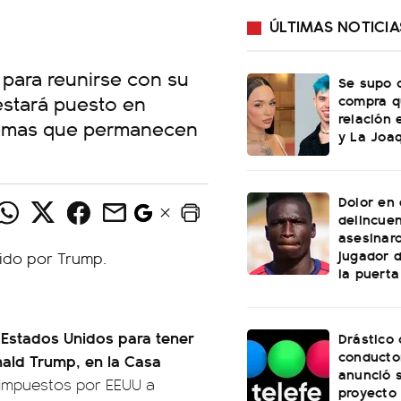
ÚLTIMAS NOTICIA
 para reunirse con su
Se supo c
estará puesto en
compra q
relación 
n temas que permanecen
y La Joaq
Dolor en 
delincue
asesinar
jugador 
la puerta
 a Estados Unidos para tener
Drástico
conducto
nald Trump, en la Casa
anunció 
s impuestos por EEUU a
proyecto 