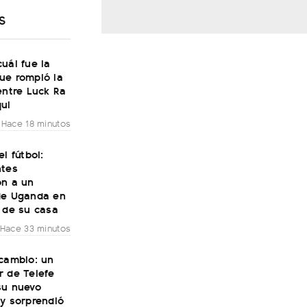
S
uál fue la
ue rompió la
entre Luck Ra
ui
Hace 18 minutos
el fútbol:
ntes
on a un
de Uganda en
 de su casa
Hace 33 minutos
 cambio: un
r de Telefe
su nuevo
y sorprendió