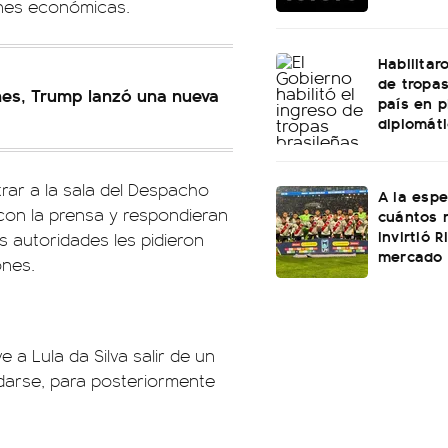
ones económicas.
Habilitar
de tropas
ones, Trump lanzó una nueva
país en 
diplomáti
rar a la sala del Despacho
A la esp
con la prensa y respondieran
cuántos 
invirtió 
 autoridades les pidieron
mercado 
ones.
 a Lula da Silva salir de un
darse, para posteriormente