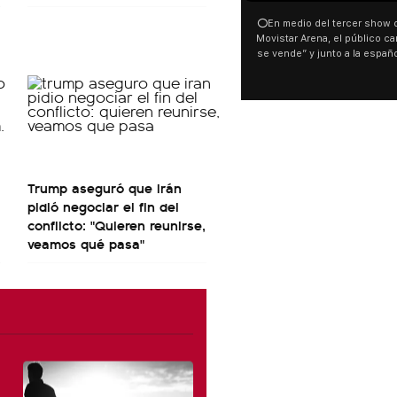
⭕En medio del tercer show d
Movistar Arena, el público can
se vende” y junto a la españ
ocurrió a dos días de la votac
Tierras.
Trump aseguró que Irán
pidió negociar el fin del
conflicto: "Quieren reunirse,
veamos qué pasa"