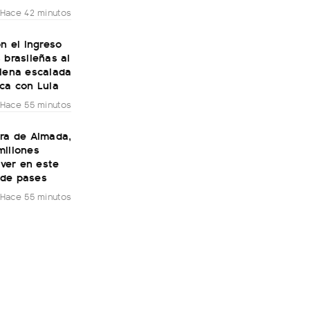
Hace 42 minutos
on el ingreso
 brasileñas al
plena escalada
ca con Lula
Hace 55 minutos
era de Almada,
millones
River en este
de pases
Hace 55 minutos