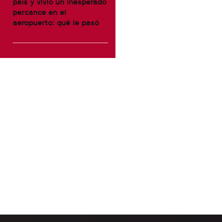
país y vivió un inesperado
percance en el
aeropuerto: qué le pasó