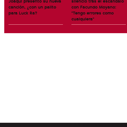
Joaqui presentó su nueva
silencio tras el escándalo
canción, ¿con un palito
con Facundo Moyano:
para Luck Ra?
"Tengo errores como
cualquiera"