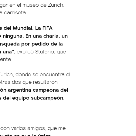
ugar en el museo de Zurich.
a camiseta.
 del Mundial. La FIFA
 ninguna. En una charla, un
búsqueda por pedido de la
a una”
, explicó Stufano, que
gente.
Zurich, donde se encuentra el
otras dos que resultaron
ción argentina campeona del
ras del equipo subcampeón
.
o con varios amigos, que me
usto es que la única