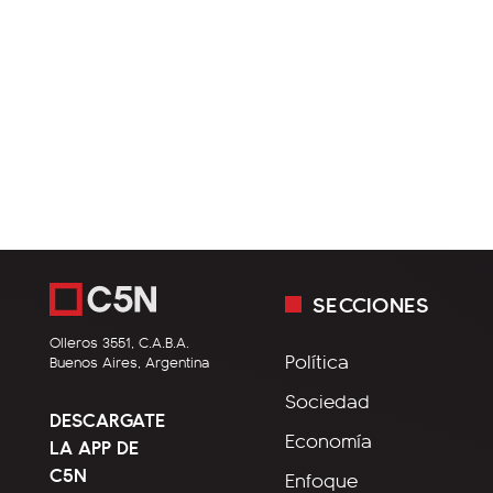
SECCIONES
Olleros 3551, C.A.B.A.
Política
Buenos Aires, Argentina
Sociedad
DESCARGATE
Economía
LA APP DE
C5N
Enfoque