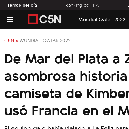
Temas del día
Ranking de FIFA
Mundial Qatar 2022
C5N >
MUNDIAL QATAR 2022
De Mar del Plata a Z
asombrosa historia
camiseta de Kimbe
usó Francia en el M
El equipo galo había viajado a La Feliz par