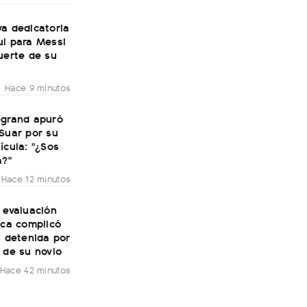
a dedicatoria
ul para Messi
uerte de su
Hace 9 minutos
egrand apuró
Suar por su
ícula: "¿Sos
a?"
Hace 12 minutos
 evaluación
ica complicó
n detenida por
 de su novio
Hace 42 minutos