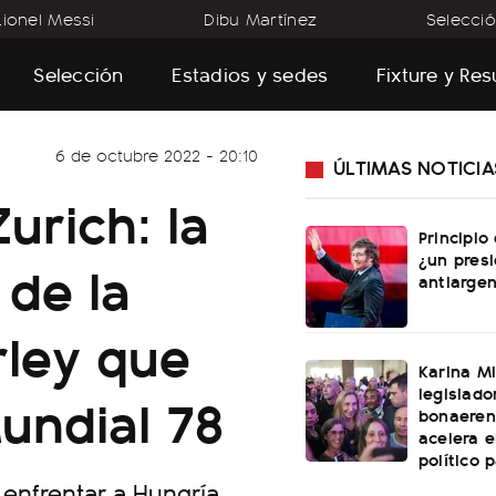
Lionel Messi
Dibu Martínez
Selecció
Selección
Estadios y sedes
Fixture y Re
6 de octubre 2022 - 20:10
ÚLTIMAS NOTICIA
urich: la
Principio
¿un pres
 de la
antiargen
rley que
Karina Mi
legislado
undial 78
bonaeren
acelera 
político 
a enfrentar a Hungría