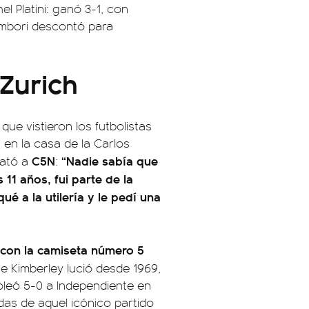
el Platini: ganó 3-1, con
ombori descontó para
Zurich
ue vistieron los futbolistas
 en la casa de la Carlos
C5N
“Nadie sabía que
lató a
:
 11 años, fui parte de la
ué a la utilería y le pedí una
con la camiseta número 5
ue Kimberley lució desde 1969,
oleó 5-0 a Independiente en
das de aquel icónico partido