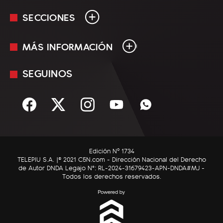
SECCIONES
MÁS INFORMACIÓN
En Vivo
Minuto Uno
SEGUINOS
Mediakit
Política
Términos y condiciones
Sociedad
Rss
Economía
Enfoque
Edición Nº 1734
C5N Autos
TELEPIU S.A. |© 2021 C5N.com - Dirección Nacional del Derecho
de Autor DNDA Legajo N°: RL-2024-31679423-APN-DNDA#MJ -
RatingCero
Todos los derechos reservados.
Deportes
Lifestyle