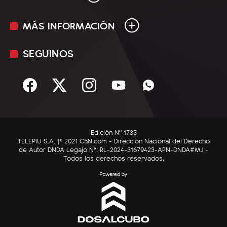
MÁS INFORMACIÓN
En Vivo
Minuto Uno
SEGUINOS
Mediakit
Política
Términos y condiciones
Sociedad
Rss
Economía
Enfoque
Edición Nº 1733
C5N Autos
TELEPIU S.A. |© 2021 C5N.com - Dirección Nacional del Derecho
de Autor DNDA Legajo N°: RL-2024-31679423-APN-DNDA#MJ -
RatingCero
Todos los derechos reservados.
Deportes
Lifestyle
Astrología