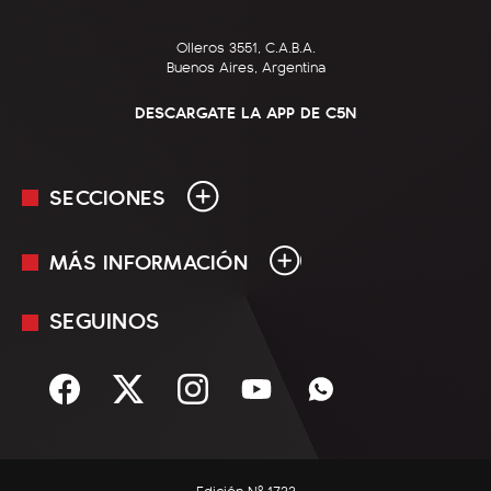
Olleros 3551, C.A.B.A.
Buenos Aires, Argentina
DESCARGATE LA APP DE C5N
SECCIONES
MÁS INFORMACIÓN
En Vivo
Minuto Uno
SEGUINOS
Mediakit
Política
Términos y condiciones
Sociedad
Rss
Economía
Enfoque
Edición Nº 1733