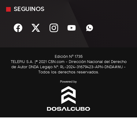
Minuto Uno
SEGUINOS
Mediakit
Política
Términos y condiciones
Sociedad
Rss
Economía
Enfoque
Edición Nº 1735
C5N Autos
TELEPIU S.A. |© 2021 C5N.com - Dirección Nacional del Derecho
de Autor DNDA Legajo N°: RL-2024-31679423-APN-DNDA#MJ -
RatingCero
Todos los derechos reservados.
Deportes
Lifestyle
Astrología
Tecnología
Mundo
Últimas noticias