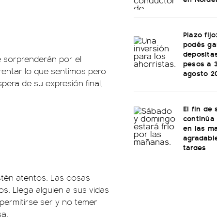
Plazo fij
podés ga
depositas
 sorprenderán por el
pesos a 
rentar lo que sentimos pero
agosto 2
spera de su expresión final,
El fin de
continúa 
en las m
agradable
tardes
stén atentos. Las cosas
s. Llega alguien a sus vidas
 permitirse ser y no temer
sa.