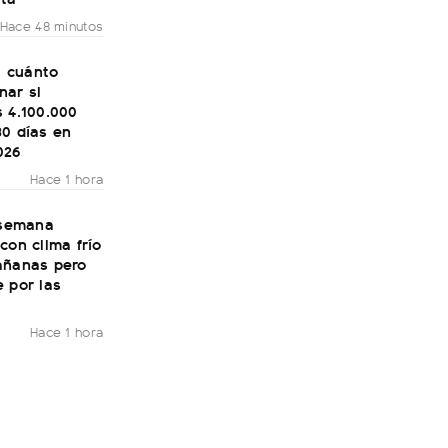
Hace 48 minutos
o: cuánto
nar si
 4.100.000
30 días en
026
Hace 1 hora
 semana
con clima frío
añanas pero
 por las
Hace 1 hora