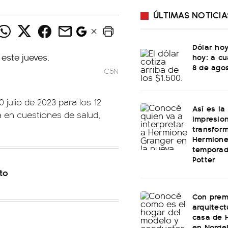
ÚLTIMAS NOTICIA
Dólar hoy
hoy: a cu
8 de ago
C5N
 julio de 2023 para los 12
Así es la
 en cuestiones de salud,
impresio
transfor
Hermione
temporad
Potter
to
Con prem
arquitect
casa de 
en Norde