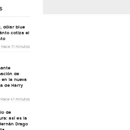
S
, dólar blue
ánto cotiza el
sto
Hace 11 minutos
nante
mación de
 en la nueva
a de Harry
Hace 41 minutos
io de
ura: así es la
Hernán Drago
lta