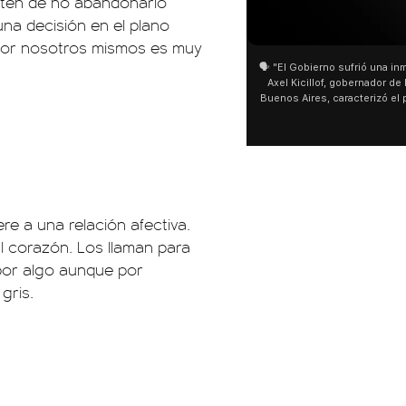
aten de no abandonarlo
na decisión en el plano
01:05
s por nosotros mismos es muy
🗣️ "El Gobierno sufrió una inm
Axel Kicillof, gobernador de 
Buenos Aires, caracterizó el
de Inviolabilidad de la Pro
como "una lista sábana con 
y destacó "la movilización p
declaración fue desde el sa
Cayetano, donde también ad
sociedad no solo sufre porqu
que también está end
re a una relación afectiva.
 corazón. Los llaman para
 por algo aunque por
gris.