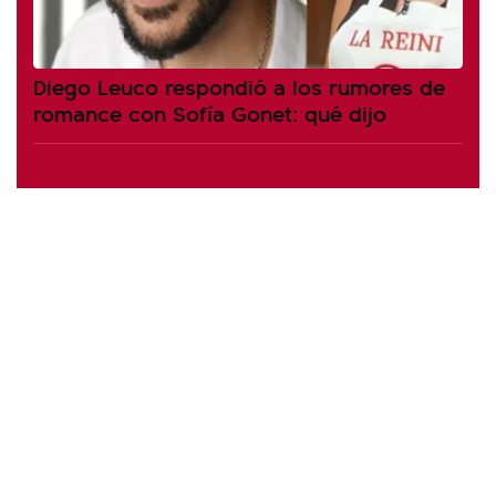
Diego Leuco respondió a los rumores de
romance con Sofía Gonet: qué dijo