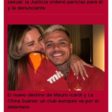
sexual: la Justicia ordenó pericias para él
y la denunciante
El nuevo destino de Mauro Icardi y La
China Suárez: un club europeo va por el
delantero