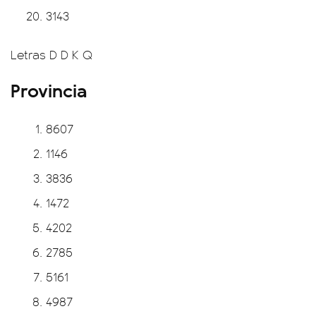
3143
Letras D D K Q
Provincia
8607
1146
3836
1472
4202
2785
5161
4987