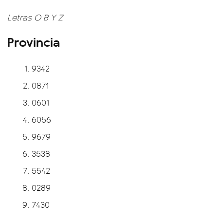
Letras
O B Y Z
Provincia
9342
0871
0601
6056
9679
3538
5542
0289
7430